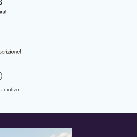
6
ura!
scrizione!
formativo