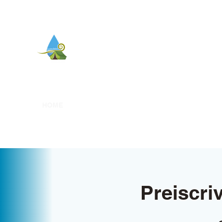
Centro Estivo BARIZZA
Vivi la tua infanzia una sola volta nella vi
HOME
ATTIVITÀ
COSTI
Preiscriv