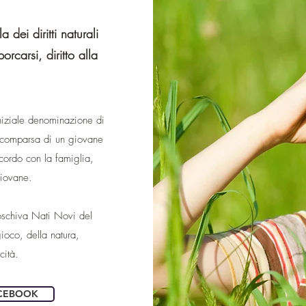
dei diritti naturali
porcarsi, diritto alla
iniziale denominazione di
scomparsa di un giovane
cordo con la famiglia,
 giovane.
boschiva Nati Novi del
ioco, della natura,
icità.
FACEBOOK